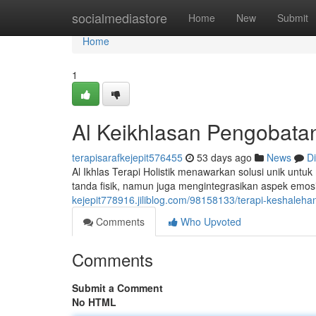
Home
socialmediastore
Home
New
Submit
Home
1
Al Keikhlasan Pengobata
terapisarafkejepit576455
53 days ago
News
D
Al Ikhlas Terapi Holistik menawarkan solusi unik unt
tanda fisik, namun juga mengintegrasikan aspek emosi
kejepit778916.jiliblog.com/98158133/terapi-keshale
Comments
Who Upvoted
Comments
Submit a Comment
No HTML