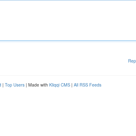
Rep
d
|
Top Users
| Made with
Kliqqi CMS
|
All RSS Feeds