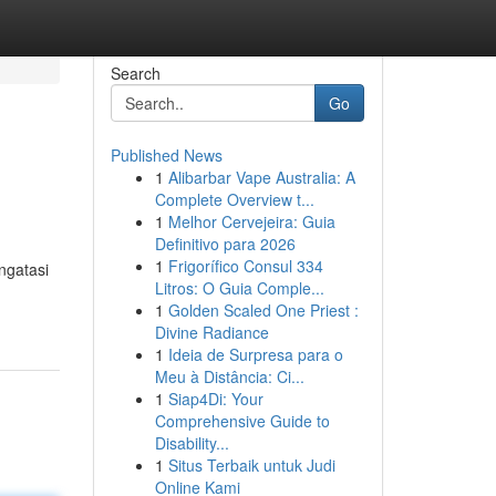
Search
Go
Published News
1
Alibarbar Vape Australia: A
Complete Overview t...
1
Melhor Cervejeira: Guia
Definitivo para 2026
1
Frigorífico Consul 334
ngatasi
Litros: O Guia Comple...
1
Golden Scaled One Priest :
Divine Radiance
1
Ideia de Surpresa para o
Meu à Distância: Ci...
1
Siap4Di: Your
Comprehensive Guide to
Disability...
1
Situs Terbaik untuk Judi
Online Kami