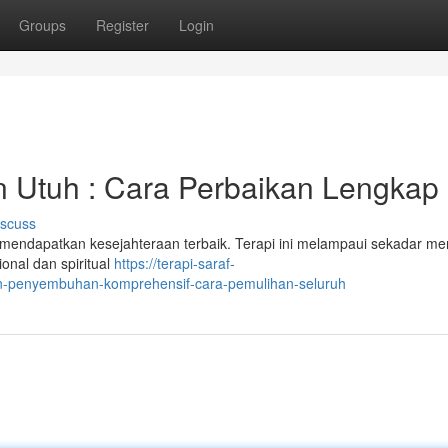
Groups
Register
Login
n Utuh : Cara Perbaikan Lengkap
iscuss
uk mendapatkan kesejahteraan terbaik. Terapi ini melampaui sekadar me
onal dan spiritual
https://terapi-saraf-
han-penyembuhan-komprehensif-cara-pemulihan-seluruh