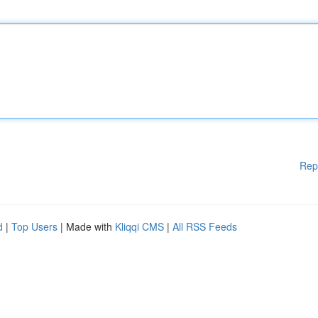
Rep
d
|
Top Users
| Made with
Kliqqi CMS
|
All RSS Feeds