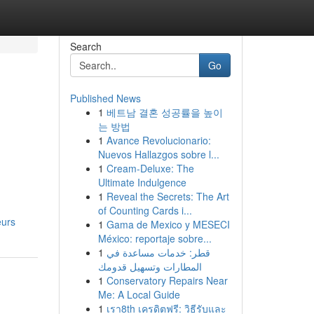
Search
Go
Published News
1
베트남 결혼 성공률을 높이
는 방법
1
Avance Revolucionario:
Nuevos Hallazgos sobre l...
1
Cream-Deluxe: The
Ultimate Indulgence
1
Reveal the Secrets: The Art
of Counting Cards i...
eurs
1
Gama de Mexico y MESECI
México: reportaje sobre...
1
قطر: خدمات مساعدة في
المطارات وتسهيل قدومك
1
Conservatory Repairs Near
Me: A Local Guide
1
เรา8th เครดิตฟรี: วิธีรับและ