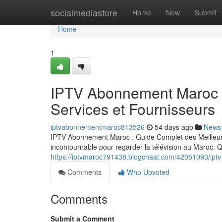
Home
socialmediastore
Home
New
Submit
Home
1
IPTV Abonnement Maroc :
Services et Fournisseurs
iptvabonnementmaroc813526
54 days ago
News
IPTV Abonnement Maroc : Guide Complet des Meilleurs
incontournable pour regarder la télévision au Maroc.
https://iptvmaroc791438.blogchaat.com/42051093/iptv
Comments
Who Upvoted
Comments
Submit a Comment