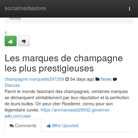
Home
socialmediastore
Togg
navi
Home
1
Les marques de champagne
les plus prestigieuses
champagne-marquette297259
54 days ago
News
Discuss
Parmi le monde fascinant des champagnes, certaines marques
se démarquent véritablement par leur réputation et la perfection
de leurs bulles. On peut citer Roederer, connu pour son
légendaire cuvée,
https://ammarsaia029932.governor-
wiki.com/user
Comments
Who Upvoted