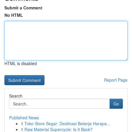
Submit a Comment
No HTML
HTML is disabled
Report Page
Search
Go
Published News
1
Toko Store Segar: Destinasi Belanja Harapa...
1
Raw Material Supercycle: Is It Back?