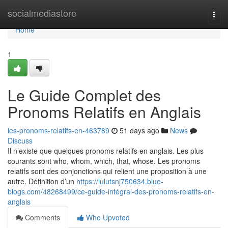
Home
socialmediastore
Togg
navi
Home
1
Le Guide Complet des
Pronoms Relatifs en Anglais
les-pronoms-relatifs-en-463789
51 days ago
News
Discuss
Il n’existe que quelques pronoms relatifs en anglais. Les plus
courants sont who, whom, which, that, whose. Les pronoms
relatifs sont des conjonctions qui relient une proposition à une
autre. Définition d’un
https://lulutsnj750634.blue-
blogs.com/48268499/ce-guide-intégral-des-pronoms-relatifs-en-
anglais
Comments
Who Upvoted