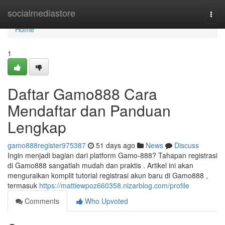
Home
socialmediastore
Togg
navi
Home
1
Daftar Gamo888 Cara
Mendaftar dan Panduan
Lengkap
gamo888register975387
51 days ago
News
Discuss
Ingin menjadi bagian dari platform Gamo-888? Tahapan registrasi
di Gamo888 sangatlah mudah dan praktis . Artikel ini akan
menguraikan komplit tutorial registrasi akun baru di Gamo888 ,
termasuk
https://mattiewpoz660358.nizarblog.com/profile
Comments
Who Upvoted