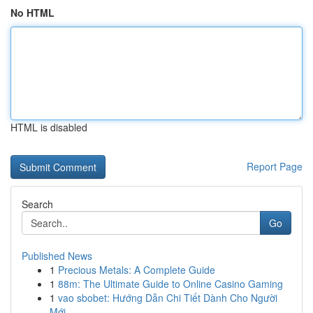
No HTML
HTML is disabled
Report Page
Search
Go
Published News
1
Precious Metals: A Complete Guide
1
88m: The Ultimate Guide to Online Casino Gaming
1
vao sbobet: Hướng Dẫn Chi Tiết Dành Cho Người
Mới