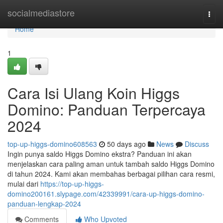
Home
socialmediastore
Togg
navi
Home
1
Cara Isi Ulang Koin Higgs
Domino: Panduan Terpercaya
2024
top-up-higgs-domino608563
50 days ago
News
Discuss
Ingin punya saldo Higgs Domino ekstra? Panduan ini akan
menjelaskan cara paling aman untuk tambah saldo Higgs Domino
di tahun 2024. Kami akan membahas berbagai pilihan cara resmi,
mulai dari
https://top-up-higgs-
domino200161.slypage.com/42339991/cara-up-higgs-domino-
panduan-lengkap-2024
Comments
Who Upvoted