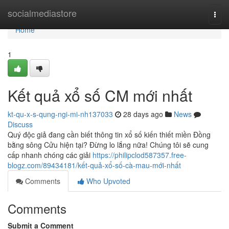
Home
socialmediastore
Togg
navi
Home
1
Kết quả xổ số CM mới nhất
kt-qu-x-s-qung-ngi-mi-nh137033
28 days ago
News
Discuss
Quý độc giả đang cần biết thông tin xổ số kiến thiết miền Đồng
bằng sông Cửu hiện tại? Đừng lo lắng nữa! Chúng tôi sẽ cung
cấp nhanh chóng các giải
https://philipclod587357.free-
blogz.com/89434181/kết-quả-xổ-số-cà-mau-mới-nhất
Comments
Who Upvoted
Comments
Submit a Comment