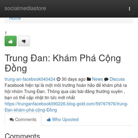
Home
socialmediastore
Togg
navi
Home
1
Trung Đan: Khám Phá Cộng
Đồng
trung-an-facebook040424
30 days ago
News
Discuss
Facebook hiện tại là một môi trường hoàn hảo để khám phá ra
hội nhóm Trung Đan. Thông qua các bài đăng thường xuyên ,
bạn có thể cập nhật tin tức mới nhất
https://trunganfacebook090226.blog-gold.com/59767976/trung-
Đan-khám-phá-cộng-Đồng
Comments
Who Upvoted
Comments