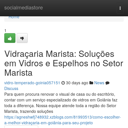
Home
socialmediastore
Togg
navi
Home
1
Vidraçaria Marista: Soluções
em Vidros e Espelhos no Setor
Marista
vidro-temperado-goinia057151
30 days ago
News
Discuss
Para quem procura renovar o visual de casa ou do escritório,
contar com um serviço especializado de vidros em Goiânia faz
toda a diferença. Nossa equipe atende toda a região do Setor
Marista, trazendo soluções
https://agneshwfj748932.xzblogs.com/81993513/como-escolher-
a-melhor-vidraçaria-em-goiânia-para-seu-projeto